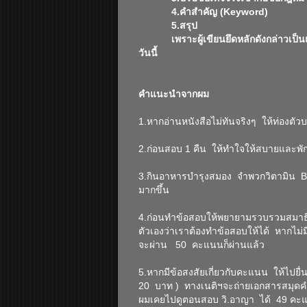
4.คำสำคัญ (Keyword)
5.สรุป
เพราะผู้เขียนยึดหลักดังกล่าวเป็นแ
วันนี้
คำแนะนำจากผม
1.หากอ่านหนังสือไม่ทันจริงๆ ให้ท่องตัว
2.ก่อนสอบ 1 คืน ให้ทำใจให้สบายและพั
3.กินอาหารบำรุงสมอง จำพวกวิตามิน B1
มากขึ้น
4.ก่อนทำข้อสอบให้พยายามรวบรวมสมาธิ 
ตัวเองว่าเราต้องทำข้อสอบให้ได้ หากไม่มีห
จะผ่าน 50 คะแนนก็ผ่านแล้ว
5.หากมีข้อสงสัยเกี่ยวกับคะแนน ให้ไปยื
20 บาท ) ทางเนติฯจะถ่ายเอกสารสมุดคำ
ผมเคยไปดูตอนสอบ วิ.อาญา ได้ 49 คะแน