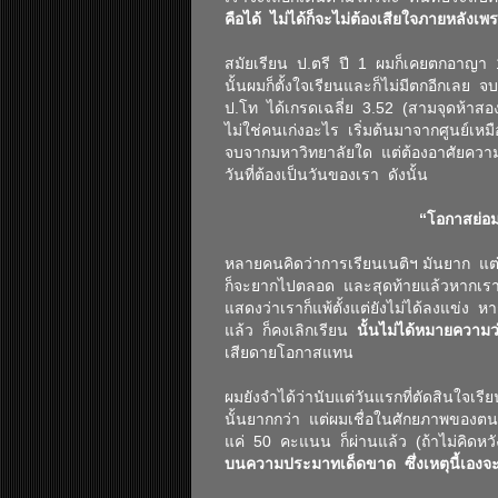
คือได้ ไม่ได้ก็จะไม่ต้องเสียใจภายหลัง
สมัยเรียน ป.ตรี ปี 1 ผมก็เคยตกอาญา 1 
นั้นผมก็ตั้งใจเรียนและก็ไม่มีตกอีกเลย
ป.โท ได้เกรดเฉลี่ย 3.52 (สามจุดห้าสอ
ไม่ใช่คนเก่งอะไร เริ่มต้นมาจากศูนย์เหมื
จบจากมหาวิทยาลัยใด แต่ต้องอาศัยความข
วันที่ต้องเป็นวันของเรา ดังนั้น
“โอกาสย่อมเ
หลายคนคิดว่าการเรียนเนติฯ มันยาก แต
ก็จะยากไปตลอด และสุดท้ายแล้วหากเราสอ
แสดงว่าเราก็แพ้ตั้งแต่ยังไม่ได้ลงแข่ง ห
แล้ว ก็คงเลิกเรียน
นั้นไม่ได้หมายความว่
เสียดายโอกาสแทน
ผมยังจำได้ว่านับแต่วันแรกที่ตัดสินใจเร
นั้นยากกว่า แต่ผมเชื่อในศักยภาพของตน
แค่ 50 คะแนน ก็ผ่านแล้ว (ถ้าไม่คิดห
บนความประมาทเด็ดขาด ซึ่งเหตุนี้เอ