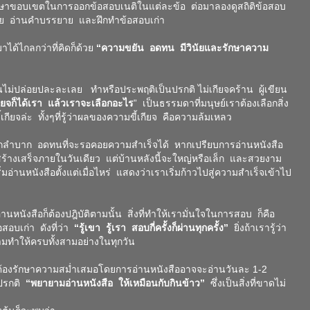
ศึกษาขอบเขตในการออกข้อสอบเนติในแต่ละข้อ ต่อมาลองดูสถิติข้อสอบ
ย อ่านคำบรรยาย และฝึกทำข้อสอบเก่า
าได้ไกลกว่าที่คิดก็ด้วย
“ความขยัน อดทน มีวินัยและรักษาความ
ม่ปล่อยปละละเลย ทําหรือประพฤติเป็นปรกติ ไม่เกียจคร้าน ผู้เขียน
เกียจก็ได้เรา แล้วเราจะเลือกอะไร
” เป็นธรรมดาที่มนุษย์เราต้องเลือกสิ่ง
้เกียจล่ะ ทั้งๆที่รู้ว่าผลของความขี้เกียจ คือความล้มเหลว
ำบาก อดทนที่จะรอคอยความสำเร็จได้ หากเปรียบการอ่านหนังสือ
้สร้างเสร็จภายในวันเดียว แต่บ้านหลังนี้จะใหญ่หรือเล็ก และสวยงาม
ริ่มอ่านหนังสือตั้งแต่เมื่อไหร่ แสดงว่าเราเริ่มก้าวไปสู่ความสำเร็จเข้าไป
นหนังสือก็ต้องปฎิบัติตามนั้น สิ่งที่ทำให้เรามั่นใจในการสอบ ก็คือ
สอบเก่า ดังที่ว่า
“รู้เขา รู้เรา สอบกี่ครั้งก็ผ่านทุกครั้ง”
ยิ่งถ้าเรารู้ว่า
มทำให้ครบทั้งสามอย่างในทุกวัน
องรักษาความสม่ำเสมอโดยการอ่านหนังสืออาจจะอ่านวันละ 1-2
็นปรกติ
“พยายามอ่านหนังสือ ให้เหมือนกับกินข้าว”
ซึ่งเป็นสิ่งที่ขาดไม่