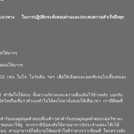
นวทาง ในการปฎิบัติกระทั่งสอบผ่านและประสบความสำเร็จถึงทุก
บทให้มากๆ
กผ่อนให้มากๆ
2 เช่น ไมโล โอวัลติน ฯลฯ เพื่อให้เลือดและออกซิเจนไปเลี้ยงสมอง
ทำจิตใจให้สงบ ทิ้งความกังวลและความตื่นเต้นไว้ข้างหลัง บอกกับ
วังหรือเชื่อว่าตัวเองทำไม่ได้คงไม่มานั่งสอบให้เสียเวลา เรามีดีพอที่
่นคำร้องขอดูสมุดคำตอบที่เนติฯ (ค่าคำร้องขอดูสมุดคำตอบกลุ่มวิชาละ
ตอบมาให้ดู หากเรามีข้อสงสัยให้ถามอาจารย์ประจำแต่ละโต๊ะได้
น ท่านอาจารย์ก็อธิบายให้ผมเข้าใจดีว่าหากเราเขียนดี ใครตรวจยัง