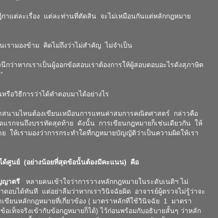
กาแต่ละเรื่อง แต่ละท่านที่ตัดสิน จะไม่เหมือนกันแต่หลักกฎหมาย
เรามองข้าม คิดไม่ถึงว่าไม่สำคัญ ไม่จำเป็น
นึกว่าหากเราเป็นผู้ออกข้อสอบเราต้องการให้ผู้สอบตอบอะไรดังสุภาษิต
ง”
รือวิธีการว่าได้คำตอบมาได้อย่างไร
ว่าสนามไหนต้องเขียนเหมือนการแทนค่าสมการคณิตศาสตร์ กล่าวคือ
ดแรกจนถึงบรรทัดสุดท้าย ดังนั้น การเขียนกฎหมายก็เช่นเดียวกัน ให้
ย ให้เรามองว่าการกระทำใดที่กฎหมายบัญญัติว่าเป็นความผิดให้เรา
ได้ศูนย์ (อย่างน้อยที่สุดข้อนั้นต้องมีคะแนน) คือ
ญญาตรี
หลายคนเข้าใจว่าการวางหลักกฎหมายในระดับเนติฯ ไม่
บได้ทันที แต่อย่าลืมว่าหากเราวินิจฉัยผิด อาจารย์ผู้ตรวจไม่รู้ว่าจะ
ยนหลักกฎหมายที่เกี่ยวข้อง ( มาตราหลักที่ใช้วินิจฉัย 1 มาตรา
อเท็จจริงเข้ากับข้อกฎหมายก็ได้) ไว้ก่อนพร้อมกับอธิบายสั้นๆ ว่าหลัก