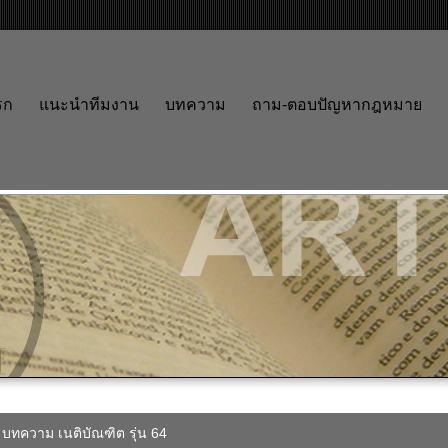
รก
แนะนำทีมงาน
บทความ
ถาม-ตอบปัญหากฎหมาย
บทความ เนติบัณฑิต รุ่น 64