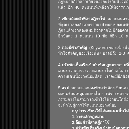
กฎหมายดังกล่าวเกี่ยวข้องอะไรกับที่โจท
แล้ว อีก 40 คะแนนที่เหลือก็ให้พิจารณ
2.
เขียนถ้อยคำที่ศาลฎีกาใช้
หลายคนอาจสงส
ที่สุดเราลองสังเกตจากธงคำตอบของเนติฯ 
ฎีกาแล้วเราลองสมมติว่าหากไม่มีถ้อยคำเหล
อีกข้อละ 1 คะแนน 10 ข้อ ก็อีก 10 
3.
ต้องมีคำสำคัญ
(Keyword) ของเรื่องนั้
หัวใจสำคัญของเรื่องนั้นๆ อาจมีถึง 2-
4.
ปรับข้อเท็จจริงเข้ากับข้อกฎหมายตามที
มาตราว่าควรจะตอบมาตราใดบ้าง ไม่ว่
ความเช่นนี้อย่างน้อยที่สุด เราจะมีอี
5.
สรุป
หลายอาจมองข้ามว่าต้องเขียนสรุปด
ตอบพร้อมเหตุผลแบบสั้น ๆ เพราะหลายคน
กรรมการไม่สามารถเข้าใจได้ว่าอันใดคือ
จะนำไปสู่การให้คะแนนอย่างน้อย
สรุปการเขียนให้ได้คะแนนนั้นไม่ยากเพ
1.วางหลักกฎหมาย
2.ถ้อยคำที่ศาลฎีกาใช้
3.ปรับข้อเท็จจริงเข้ากับข้อกฎหม