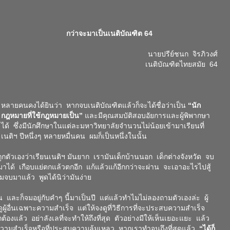
กว่าจะมาเป็นเนติบัณฑิต
64
นายปรีย์ชนก จิรภิวงศ์
เนติบัณฑิตไทยสมัย 64
หลายคนคงได้ยินว่า หากจบเนติบัณฑิตแล้วก็จะได้ชื่อว่าเป็น
“นัก
กฎหมายที่ใช้กฎหมายเป็น”
และมีคุณสมบัติสอบอัยการและผู้พิพากษา
ได้ ซึ่งมีนักศึกษาในแต่ละมหาวิทยาลัยจำนวนไม่น้อยเข้ามาเรียนที่
เนติฯ ปีหนึ่งๆ หลายหมื่นคน ผมก็เป็นหนึ่งในนั้น
ัวเองว่าเรียนเนติฯ มันยาก เรามันเด็กบ้านนอก เด็กต่างจังหวัด จบ
มาได้ เกือบแย่ตกแล้วตกอีก แก้แล้วแก้อีกกว่าจะผ่าน จะเอาอะไรไปสู้
มจบมาแล้ว พูดได้นิว่ามันง่าย
และก็จมอยู่กับคำๆ นี้มาเป็นปี แต่แล้วทำไมไม่ลองถามตัวเองล่ะ ผู้
ู้อื่นเฉพาะความสำเร็จ แต่ให้จงดูที่วิธีการที่จะประสบความสำเร็จ
าถูกต้องแล้ว อย่าลังเลที่จะทำให้ถึงที่สุด ตัวอย่างมีให้เห็นเยอะแยะ แล้ว
วามสำเร็จหรือที่ประสบความล้มเหลว หากเราทำจนถึงที่สุดแล้ว
“ได้ก็