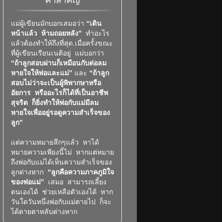
คำสำคัญ
แม่ผู้เขียนมักบอกเสมอว่า
“
เดิน
หน้าแล้ว ห้ามถอยหลัง
”
ทำอะไร
แล้วต้องทำให้ถึงที่สุด.เมื่อครั้งขณะ
ที่ผู้เขียนเรียนเนติอยู่ แม่บอกว่า
“
ถ้าลูกสอบผ่านก็เหมือนกับต่อลม
หายใจให้พ่อและแม่
”
และ
“
ถ้าลูก
สอบไม่ว่าจะเป็นผู้พิพากษาหรือ
อัยการ หรืออะไรก็ได้ที่เป็นอาชีพ
สุจริต ก็ยิ่งทำให้พ่อกับแม่มีลม
หายใจเพื่ออยู่รอดูความสำเร็จของ
ลูก
”
แต่ความหมายลึกๆแล้ว หาได้
หมายความเพียงนี้ไม่ หากแต่หมาย
ถึงพ่อกับแม่ได้เห็นความสำเร็จของ
ลูกต่างหาก
“ลูกคือความภาคภูมิใจ
ของพ่อแม่”
เสมอ สามารถเลี้ยง
ตนเองได้ ช่วยเหลือตัวเองได้ หาก
วันใดวันหนึ่งพ่อกับแม่ตายไป ก็จะ
ได้ตายตาหลับต่างหาก