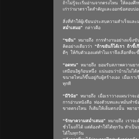
ถ้าไม่รู้จะเริ่มอ่านจากตรงไหน ให้ลอง
เก่าว่ามาตราใดสำคัญและออกข้อสอบบ่อ
สิ่งที่ทำให้ผู้เขียนประสบความสำเร็จและม
สม่ำเสมอ”
กล่าวคือ
“ขยัน”
หมายถึง การทํางานอย่างแข็งขันไ
คิดอย่างเดียวว่า
“ถ้าขยันก็ได้เรา ถ้าขี้
ดีๆ ให้กับตัวเองแต่ทำไมเราจึงเลือกที่จะขี
“อดทน”
หมายถึง ยอมรับสภาพความยากล
เสมือนอิฐก้อนหนึ่ง แน่นอนว่าบ้านไม่ได
ขนาดไหนก็ขึ้นอยู่กับผู้สร้างเอง เมื่อเราเ
ทุกที
“มีวินัย”
หมายถึง เมื่อเราวางแผนว่าจะอ่า
การอ่านหนังสือ ท่องตัวบทและหมั่นทำข้อ
ขาดตรงไหน ก็เติมให้เต็มตรงนั้น พยายา
“รักษาความสม่ำเสมอ”
หมายถึง เราจะต้
ชั่วโมงก็ได้ แต่ต้องทำให้ได้ทุกวัน ทำเป
ได้ในทุกวัน