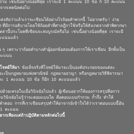
ย์ถาม เช่นนี้อย่างน้อยที่สุด เราจะมี 1 คะแนน 10 ข้อ ก็ 10 คะแนน
าจากเทคนิคต่อไป
ัยว่าแล้วเราจะเขียนได้อย่างไรถ้อยคำพวกนี้ ไม่ยากครับ ! ง่าย
ที่มีการอธิบายโดยใช้ถ้อยคำที่ศาลฎีกาใช้หรือให้สังเกตจากคำพิพากษา
่านี้ประโยคที่เขียนจะสมบูรณ์หรือไม่ เช่นนี้อย่างน้อยที่สุด เราจะมี
คะแนนแล้ว
น ๆ เพราะว่าถ้อยคำบางคำผู้ออกข้อสอบต้องการให้เราเขียน อีกทั้งเป็น
3 คะแนน
่โจทย์ให้มา
ข้อเท็จจริงที่โจทย์ให้มาจะเป็นองค์ประกอบของแต่ละ
าจะเป็นกฎหมายแพ่งพาณิชย์ กฎหมายอาญา หรือกฎหมายวิธีพิจารณา
กข้อละ 1 คะแนน 10 ข้อ ก็อีก 10 คะแนนแล้ว
้วยเหรอในเมื่อวินิจฉัยไปแล้ว ผู้เขียนอยากให้มองการสรุปคือการ
วินิจฉัยไม่รู้ว่าจะตอบแบบใด คือตอบแบบกำกวม ก้ำกึ่ง ทำให้
คำตอบ การที่เราเขียนสรุปทำให้อาจารย์เข้าใจได้ว่าเราตอบแบบนี้อัน
 1 คะแนน
ียงแต่ถ้าปฎิบัติตามหลักต่อไปนี้
าย