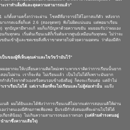
เพราะเราทำเต็มที่และสุดความสามารถแล้ว”
แก้ตั้งสามครั้งกว่าจะผ่าน โชคดีที่อาจารย์ให้โอกาสแก้ตัว หลังจาก
 จบมาเกรดเฉลี่ยก็แค่ 2.6 (สองจุดหก) ฟังไม่ผิดแน่นอน แต่พอมาเรียน
ง) ทุกปัญหามีทางแก้ ผมก็แก้ปัญหาด้วยความขยัน ผมยอมรับว่าผมเอง
อนกันทุกคน เริ่มต้นเรียนเนติก็เริ่มต้นจากศูนย์เหมือนกันทุกคน ไม่ว่าจะ
ยันเข้าสู้และชดเชยสิ่งที่เราขาดหายไปด้วยความอดทน ว่าต้องมีสัก
ป็นของผู้ที่เห็นคุณค่าและไขว้ขว้ามันไว้”
่ผมอยากจะให้เปลี่ยนความคิดใหม่เพราะหากเราคิดว่าการเรียนนั้นยาก
บไม่ผ่าน เราก็จะท้อ ไม่เรียนแล้ว เป็นไปไม่ได้ก็เพราะมันยาก
ากกำลังใจจากตัวเองหรือคนรอบข้างยังดีอยู่ ก็คงจะเรียนต่อ แต่ถ้าไม่
าเราเรียนไม่ได้ แต่เราเลือกที่จะไม่เรียนและไม่สู้ต่อเท่านั้น
ผมจึง
ียนเนติ ผมได้ยินและได้ฟังว่าการเรียนเนติไม่ยากแต่การสอบเนติให้ผ่าน
เองว่าตนเองมีศักยภาพเพียงพอ มีแรงมีกำลังสมองที่จะผ่านไปให้ได้
วังเกียรตินิยม) ไม่เกินความสามารถของเราหรอก
(แต่ห้ามดำรงตนอยู่
งจะนำมาซึ่งความเสียใจ)