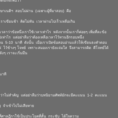
งต้นก็จะพบว่า
ษาเนติฯ สอบไม่ผ่าน (เฉพาะผู้ที่มาสอบ) คือ
ะเราเขียนช้า คิดไม่ทัน เวลาผ่านไปเร็วเหลือเกิน
วลาว่าข้อหนึ่งเราใช้เวลาเท่าไร หลังจากนั้นเราก็ค่อยๆ เพิ่มที่ละข้อ
เท่าไร แต่อย่าลืมว่าต้องเหลือเวลาไว้ทวนอีกรอบหนึ่ง
ก่อน 5-10 นาที ดังนั้น เมื่อเราเปิดข้อสอบอ่านแล้วให้เขียนธงคำตอบ
่าไร่ ไว้ข้างๆ โจทย์ เพราะสมองเรายังแจ่มใส จึงสามารถคิด ตีโจทย์ได้
ังๆ เราจะเริ่มมึน
นาที
ยว่าไม่สำคัญ แต่อย่าลืมว่าบทนิยามศัพท์มักจะมีคะแนน 1-2 คะแนน
 จำเข้าไปไม่เสียหาย
ที่ศาลฎีกาใช้เป็นประโยคที่สั้น กระชับ ได้ใจความ